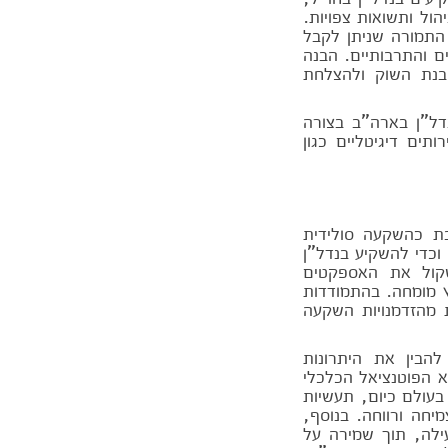
הול ותשואות צפויות.
התמורה שניתן לקבל
 והתרבותיים. הבנה
בנת השוק ולהצלחת
ל"ן בארה"ב בצורה
תים דיגיטליים כגון
ת כהשקעה סולידית
 וכדי להשקיע בנדל"ן
קול את האספקטים
וץ מומחה. בהתמודדות
ת מהזדמנויות השקעה
הבין את היתרונות
א הפוטנציאל הכלכלי
עולם כיום, תעשיות
מיחה ורווחה. בנוסף,
ילה, תוך שמירה על