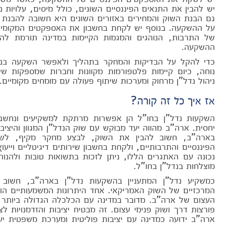
יש להבין את התנאים הפיננסיים השונים, כולל מיסים, עלויות ני
גם הבנת השוק והמחירים באזורים השונים היא חשובה להבנת 
על ההשקעה. בנוסף יש לקחת בחשבון את האספקטים המקומיים
של התרבות, הנוהגים והמגמות הקיימות במדינה תורמת לה
ההשקעה.
כדי להקל על הבדיקות והמחקר בתהליך ולאפשר השקעה בנד
נוחה, כיום קיימות פלטפורמות מקוונות וחברות שמספקות שירו
ניהול נדל"ן מרחוק ומערכות שיתוף פעולה עם מומחים מקומיים.
אז איך כל זה קורה?
השקעות נדל"ן בחו"ל הן אפשרות מרתקת למשקיעים ונחשב
יחסית. ארה"ב מהווה יעד מבוקש עם שוק הנדל"ן המגוון והיציב
בארה"ב, חשוב להבין את השוק, לבצע מחקר מקיף, לש
הפיננסיים והתרבותיים, ולקחת בחשבון שירותים דיגיטליים וייע
נכונה עם האתגרים הללו, ניתן לזכות בתשואות טובות ולהנו
מוצלחות בנדל"ן בחו"ל.
כמשקיע נדל"ן המתעניין בהשקעות נדל"ן בארה"ב, חשוב ל
המרכזיים של השוק האמריקאי. אחד היתרונות המשמעותיים הו
העצום של ארה"ב. מדובר במדינה עם הכלכלה הגדולה ביותר ב
פורצות דרך ושוק פנימי עצום. זה מבטיח יציבות והזדמנויות לצ
ארה"ב ידועה כמדינה עם יציבות פוליטית ומערכת משפטית יע