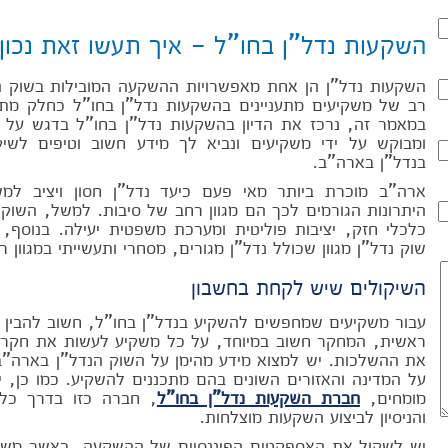
השקעות נדל"ן בחו"ל - איך תעשו זאת נכון
השקעות נדל"ן הן אחת מאפשרויות ההשקעה המובילות בשוק ה
רב של משקיעים מתעניינים בהשקעות נדל"ן בחו"ל כחלק מ
במאמר זה, נרכז את הדיון בהשקעות נדל"ן בחו"ל בדגש על א
ומבוקש על ידי משקיעים ונביא לך מידע חשוב וטיפים לש
בנדל"ן בארה"ב.
ארה"ב מוכרת ביותר מאי פעם כיעד נדל"ן חסון ויציב למ
היתרונות הגורמים לכך הם מגוון רחב של סיבות. למשל, השוק
כלכלי חזק, יציבות פוליטית ומערכת משפטית יעילה. בנוסף
שוק נדל"ן מגוון שכולל נדל"ן מגורים, מסחרי ותעשייתי במגוון 
השיקולים שיש לקחת בחשבון
עבור משקיעים שמחפשים להשקיע בנדל"ן בחו"ל, חשוב להבין כ
ראשית, המחקר חשוב במיוחד, על כל משקיע לעשות את חקר ה
את ההשלכות. יש למצוא מידע מהימן על השוק הנדל"ן בארה"ב
על המדינה והאזורים השונים בהם מתכננים להשקיע. כמו כן,
מומחים,
חברת השקעות נדל"ן בחו"ל
, חברה כזו בדרך כל
והניסיון לביצוע השקעות מוצלחות.
יש לשקול את האספקטים הפיננסיים של ההשקעה, כאשר משקי