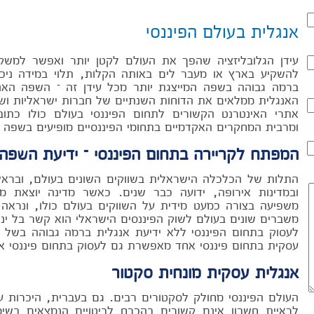
אנגלית בעולם הפיננסי
עידן הגלובליזציה שהפך את העולם לקטן יותר ואפשר למשקי
להשקיע בארץ או מעבר לים באותה הקלות, תלוי במידה ניכ
ברמה גבוהה בשפה המייצגת יותר מכל עידן זה – השפה האנג
האנגלית ממלאים את הדוחות השנתיים של חברות ישראליות ושל
אתרי האינטרנט הקשורים לתחום הפיננסי בעולם כולו כתו
ומרבית המחקרים האקדמיים בתחומי הפיננסיים מופיעים בשפה ז
המפתח לקריירה בתחום הפיננסי – ידיעת השפה 
התלות של הכלכלה הישראלית בשווקים השונים בעולם, וברא
ובמדינות אירופה, ידועה כבר שנים. כאשר מדינה יוצאת מה
משפיעה בצורה כמעט מידית על השווקים בעולם כולו, ונראה 
משברים שונים בעולם לשוק הפיננסים הישראלי הוא קשר בל ינ
לעסוק בתחום הפיננסי ללא ידיעת אנגלית ברמה גבוהה בשל 
עסקית בתחום פיננסי אחד מאפשרת גם לעסוק בתחום פיננסי 
אנגלית עסקית מונחית סקטור
העולם הפיננסי מחולק לסקטורים רבים. גם בעברית, היכרות ע
לראיית חשבון אינם קשורים בהכרח לביטויים הנמצאים בשימ