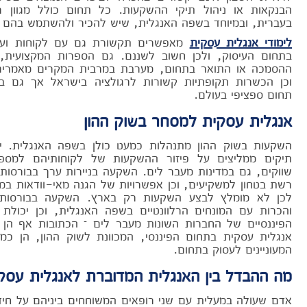
הבנקאות או ניהול תיקי ההשקעות. כל תחום כולל מגוון 
בעברית, ובמיוחד בשפה האנגלית, שיש להכיר ולהשתמש בהם ב
לימודי אנגלית עסקית
מאפשרים תקשורת גם עם לקוחות ועם
בתחום העיסוק, ולכן חשוב לשננם. גם הספרות המקצועית,
ההסמכה או התואר בתחום, מערבת במרבית המקרים מאמרים 
וכן הכשרות תקופתיות קשורות לרגולציה בישראל אך גם בי
תחום ספציפי בעולם.
אנגלית עסקית למסחר בשוק ההון
השקעות בשוק ההון מתנהלות כמעט כולן בשפה האנגלית. יו
תיקים ממליצים על פיזור ההשקעות של לקוחותיהם למספ
שווקים, גם במדינות מעבר לים. השקעה בניירות ערך בבורסו
רשת בטחון למשקיעים, וכן אפשרויות של הגנה מאי-וודאות ב
לכן לא מומלץ לבצע השקעות רק בארץ. השקעה בבורסות 
והכרות עם המונחים הרלוונטיים בשפה האנגלית, וכן יכולת
הפיננסיים של החברות השונות מעבר לים – הכתובות אף הן ב
אנגלית עסקית בתחום הפיננסי, המכוונת לשוק ההון, הן כמ
המעוניינים לעסוק בתחום.
מה ההבדל בין האנגלית המדוברת לאנגלית עסק
אדם שעולה במעלית עם שני רופאים המשוחחים ביניהם על חיד