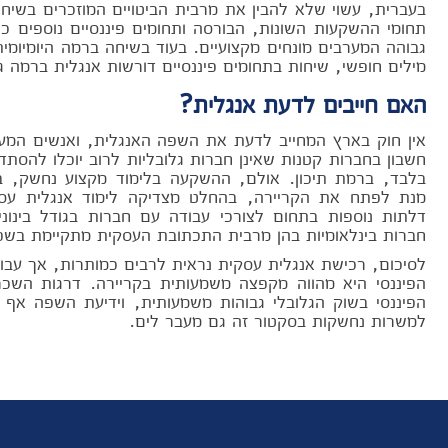
בעברית, עשוי שלא להבין את מרבית הביטויים המוזכרים בשיחה
תחומי ההשקעות השונות, הבורסה ותחומים פיננסיים נוספים 
גבוהה המערבים מונחים מקצועיים. בעוד בשיחה ברמה היומיומי
מילים חופשי, שיחות בתחומים פיננסיים דורשות אנגלית ברמה גב
האם חייבים לדעת אנגלית?
אין חוק בארץ המחייב לדעת את השפה האנגלית, ואנשים המעונ
חשבון בחברות קטנות שאינן חברות גלובליות לרוב יוכלו להסתד
בלבד, ברמת תיכון. אולם, ההשקעה בלימוד מקצוע נחשק, 
מנת לפתח את הקריירה, בהחלט מצדיקה לימוד אנגלית עס
דלתות נוספות בתחום לצורכי עבודה עם חברות בגודל בינוני
חברות בינלאומיות בהן מרבית התכתובת העסקית מתקיימת בשפ
לסיכום, רכישת אנגלית עסקית נראית לרבים כמותרות, אך עב
הפיננסי היא מהווה מקפצה משמעותית בקריירה. דרגות השכ
הפיננסי בשוק הגלובלי גבוהות משמעותית, וידיעת השפה אף 
למשרות נחשקות בסקטור זה גם מעבר לים.