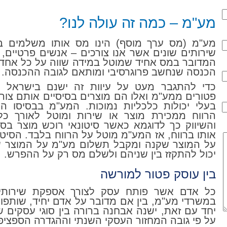
מע"מ – כמה זה עולה לנו?
מע"מ (מס ערך מוסף) הינו מס אותו משלמים בע
שירותים שונים אשר אנו צורכים – אנשים פרטיים, 
המדובר במס אחיד שמוטל במידה שווה על כל אחד ו
הכנסה שנחשב פרוגרסיבי ומותאם לגובה ההכנסה.
כדי להתגבר מעט על עיוות זה ישנם בישראל 
פטורים ממע"מ ואלו הם מוצרים בסיסיים אותם צורכ
בעלי יכולות כלכליות נמוכות. המע"מ בבסיסו ה
הרווח ממכירת מוצר או שירות ומוטל לאורך כל
והשיווק כך לדוגמא כאשר סיטונאי רוכש מוצר בסכ
אותו ברווח, אז המע"מ מוטל על הרווח בלבד. הסיט
על המוצר שקנה ומקבל תשלום מע"מ על המוצר 
יכול להתקזז בין שניהם ולשלם מס רק על ההפרש.
בין עוסק פטור למורשה
כל אדם אשר פותח עסק לצורך אספקת שירותים
במשרדי מע"מ, בין אם מדובר על אדם יחיד, שותפות
יחד עם זאת, ישנה אבחנה ברורה בין סוגי עסקים 
על פי גובה המחזור העסקי השנתי וההגדרה הספציפ