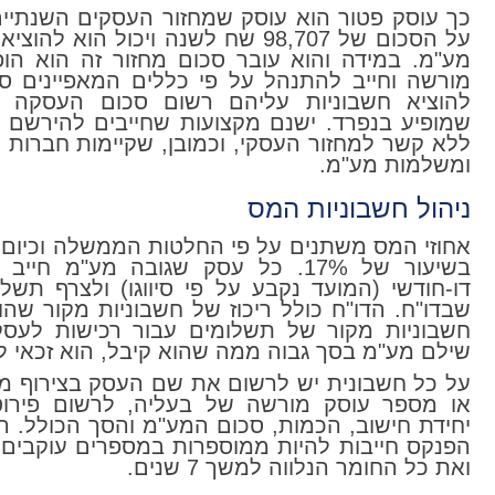
כך עוסק פטור הוא עוסק שמחזור העסקים השנתיים
על הסכום של 98,707 שח לשנה ויכול הוא 
מע"מ. במידה והוא עובר סכום מחזור זה הוא הופ
מורשה וחייב להתנהל על פי כללים המאפיינים סק
להוציא חשבוניות עליהם רשום סכום העסקה 
שמופיע בנפרד. ישנם מקצועות שחייבים להירשם 
ללא קשר למחזור העסקי, וכמובן, שקיימות חברות ו
ומשלמות מע"מ.
ניהול חשבוניות המס
אחוזי המס משתנים על פי החלטות הממשלה וכיום 
בשיעור של 17%. כל עסק שגובה מע"מ חי
דו-חודשי (המועד נקבע על פי סיווגו) ולצרף תשל
שבדו"ח. הדו"ח כולל ריכוז של חשבוניות מקור שהוצא
חשבוניות מקור של תשלומים עבור רכישות לעסק
שילם מע"מ בסך גבוה ממה שהוא קיבל, הוא זכאי ל
על כל חשבונית יש לרשום את שם העסק בצירוף מ
או מספר עוסק מורשה של בעליה, לרשום פירו
יחידת חישוב, הכמות, סכום המע"מ והסך הכולל. ה
הפנקס חייבות להיות ממוספרות במספרים עוקבים. 
ואת כל החומר הנלווה למשך 7 שנים.